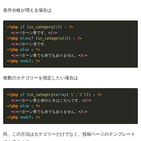
条件分岐が増える場合は
<?php
if
(
in_category
(
1
)
)
:
?>
<
p
>
パターン青です。
</
p
>
<?php
elseif
(
in_category
(
2
)
)
:
?>
<
p
>
<?php
else
:
?>
<
p
>
パターン青でも赤でもありません。
</
p
>
<?php
endif
;
?>
複数のカテゴリーを指定したい場合は
<?php
if
(
in_category
(
array
(
'1'
,
'2'
)
)
)
:
?>
<
p
>
パターン青と赤のときはこちらです。
</
p
>
<?php
else
:
?>
<
p
>
パターン青でも赤でもありません。
</
p
>
<?php
endif
;
?>
尚、この方法はカテゴリーだけでなく、投稿ページのテンプレート