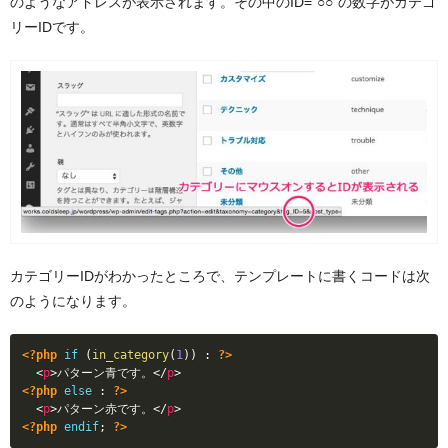
のようなアドレスが表示されます。その中のID=“○○”の数字がカテゴ
リーIDです。
カテゴリーIDがわかったところで、テンプレートに書くコードは次
のようになります。
<?php
if
(
in_category
(
1
)
)
:
?>
<
p
>
パターン青です。
</
p
>
<?php
else
:
?>
<
p
>
パターン赤です。
</
p
>
<?php
endif
;
?>