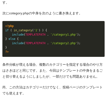
す。
次にcotegory.phpの中身を次のように書き換えます。
<?php
if
(
in_category
(
'1'
)
)
{
include
(
TEMPLATEPATH
.
'/category1.php'
)
;
}
else
{
include
(
TEMPLATEPATH
.
'/category2.php'
)
;
}
?>
条件分岐が増える場合、複数のカテゴリーを指定する場合のやり方
はさきほどと同じです。また、今回はテンプレートの中身をまるご
と切り替えるようにしましたが、一部だけでも問題ありません。
尚、この方法はカテゴリーだけでなく、投稿ページのテンプレート
でも使えます。